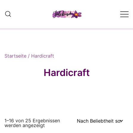
Skip
to
content
Wolle, Strickwaren und Self
Made Designs
Startseite
/ Hardicraft
Hardicraft
1–16 von 25 Ergebnissen
Nach
werden angezeigt
Beliebtheit