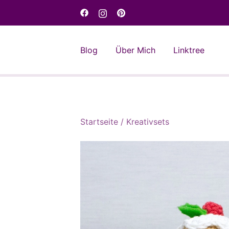
Skip
to
content
Blog
Über Mich
Linktree
Startseite
/
Kreativsets