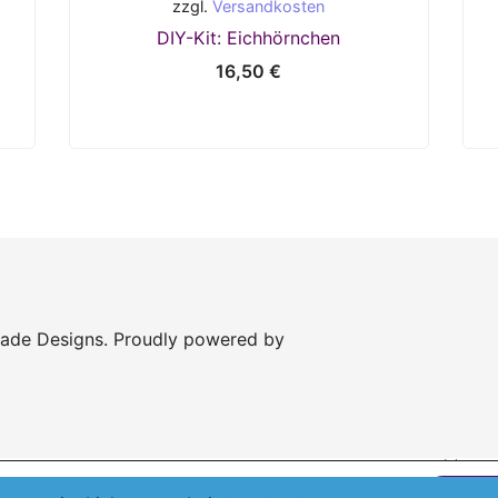
zzgl.
Versandkosten
DIY-Kit: Eichhörnchen
16,50
€
Made Designs. Proudly powered by
ein Mehrwertsteuerausweis, da Kleinunternehmer nach §19 (1) USt
n das beste Erlebnis auf unserer Website zu bieten.
Akzep