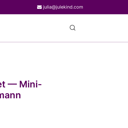
julia@julekind.com
e Designs
t — Mini-
mann