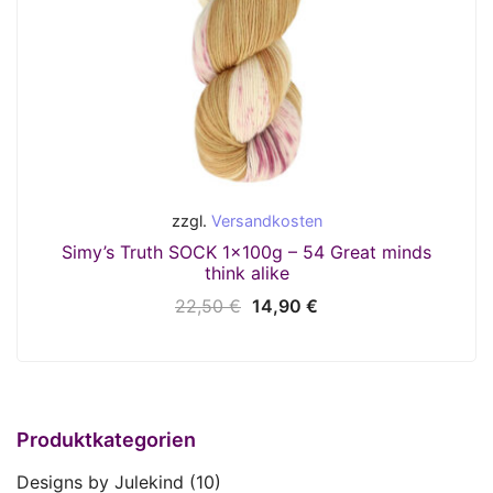
zzgl.
Versandkosten
Simy’s Truth SOCK 1x100g – 54 Great minds
think alike
Ursprünglicher
Aktueller
22,50
€
14,90
€
Preis
Preis
war:
ist:
22,50 €
14,90 €.
Produktkategorien
Designs by Julekind
(10)