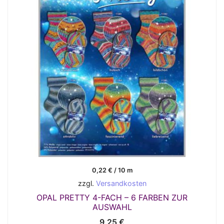
0,22
€
/
10
m
zzgl.
Versandkosten
OPAL PRETTY 4-FACH – 6 FARBEN ZUR
AUSWAHL
9,25
€