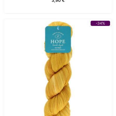
3,90
€
-34%