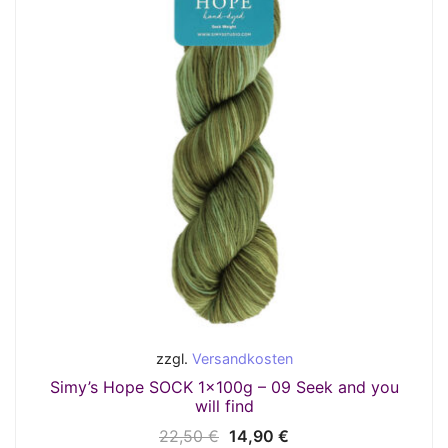
zzgl.
Versandkosten
Simy’s Hope SOCK 1x100g – 09 Seek and you
will find
Ursprünglicher
Aktueller
22,50
€
14,90
€