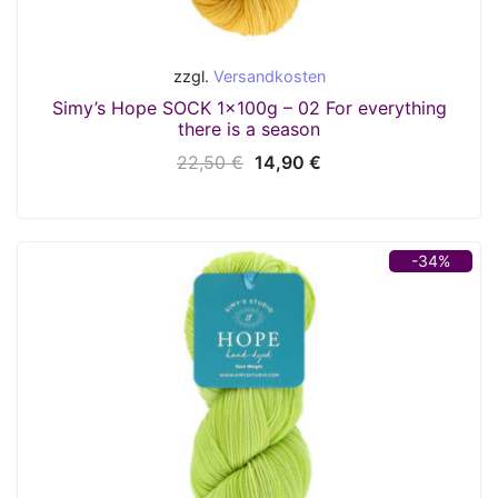
zzgl.
Versandkosten
Simy’s Hope SOCK 1x100g – 02 For everything
there is a season
Ursprünglicher
Aktueller
22,50
€
14,90
€
Preis
Preis
war:
ist:
22,50 €
14,90 €.
-34%