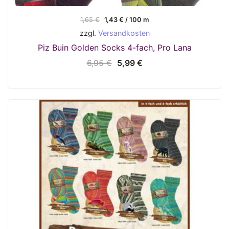
Ursprünglicher
Aktueller
1,65
€
1,43
€
/
100
m
Preis
Preis
zzgl.
Versandkosten
war:
ist:
1,65 €
1,43 €.
Piz Buin Golden Socks 4-fach, Pro Lana
Ursprünglicher
Aktueller
6,95
€
5,99
€
Preis
Preis
war:
ist:
6,95 €
5,99 €.