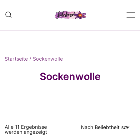
Skip
to
content
Wolle, Strickwaren und Self
Made Designs
Startseite
/ Sockenwolle
Sockenwolle
Alle 11 Ergebnisse
Nach
werden angezeigt
Beliebtheit