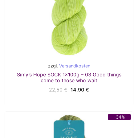
zzgl.
Versandkosten
Simy’s Hope SOCK 1x100g – 03 Good things
come to those who wait
Ursprünglicher
Aktueller
22,50
€
14,90
€
Preis
Preis
war:
ist:
22,50 €
14,90 €.
-34%