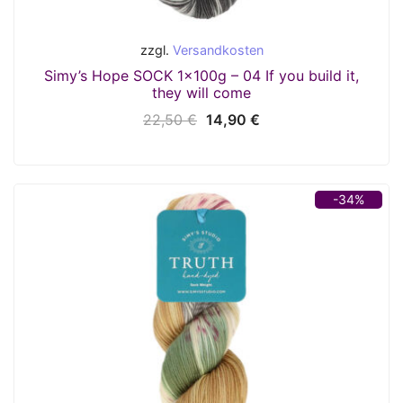
zzgl.
Versandkosten
Simy’s Hope SOCK 1x100g – 04 If you build it,
they will come
Ursprünglicher
Aktueller
22,50
€
14,90
€
Preis
Preis
war:
ist:
22,50 €
14,90 €.
-34%