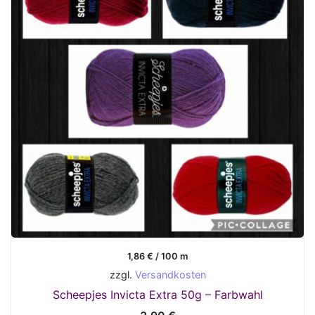
1,86
€
/
100
m
zzgl.
Versandkosten
Scheepjes Invicta Extra 50g – Farbwahl