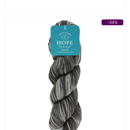
Preis
Preis
war:
ist:
22,50 €
14,90 €.
-34%