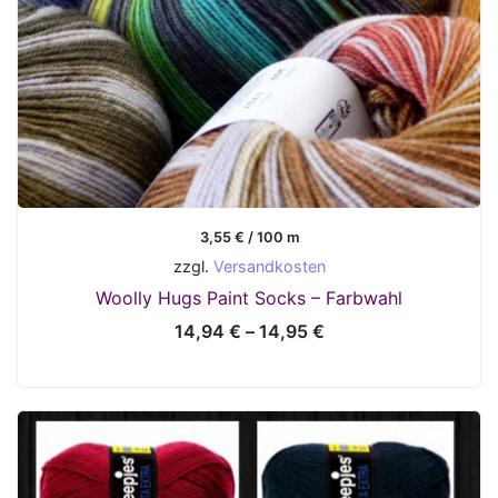
3,55
€
/
100
m
zzgl.
Versandkosten
Woolly Hugs Paint Socks – Farbwahl
14,94
€
–
14,95
€