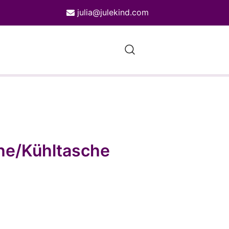
julia@julekind.com
e Designs
he/Kühltasche