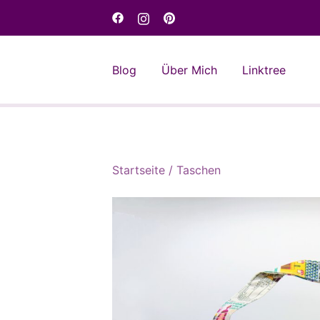
Skip
to
content
Blog
Über Mich
Linktree
Startseite
/
Taschen