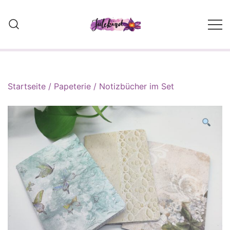
Skip
to
content
Wolle, Strickwaren und Self
Made Designs
Startseite
/
Papeterie
/
Notizbücher im Set