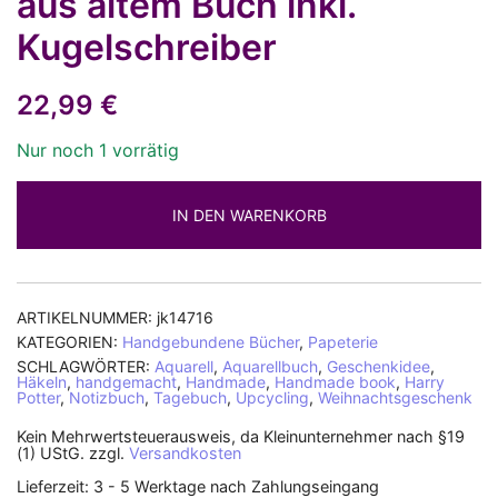
aus altem Buch inkl.
Kugelschreiber
22,99
€
Nur noch 1 vorrätig
IN DEN WARENKORB
ARTIKELNUMMER:
jk14716
KATEGORIEN:
Handgebundene Bücher
,
Papeterie
SCHLAGWÖRTER:
Aquarell
,
Aquarellbuch
,
Geschenkidee
,
Häkeln
,
handgemacht
,
Handmade
,
Handmade book
,
Harry
Potter
,
Notizbuch
,
Tagebuch
,
Upcycling
,
Weihnachtsgeschenk
Kein Mehrwertsteuerausweis, da Kleinunternehmer nach §19
(1) UStG.
zzgl.
Versandkosten
Lieferzeit:
3 - 5 Werktage nach Zahlungseingang