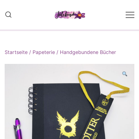
Skip
to
content
Wolle, Strickwaren und Self
Made Designs
Startseite
/
Papeterie
/
Handgebundene Bücher