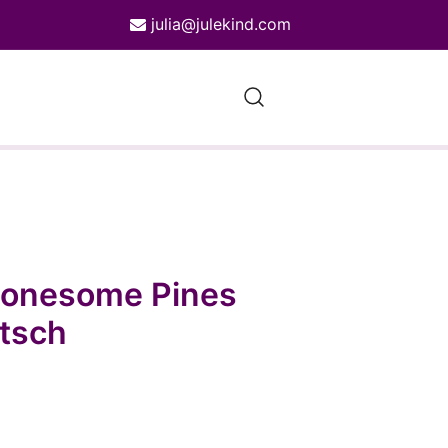
julia@julekind.com
e Designs
 Lonesome Pines
tsch